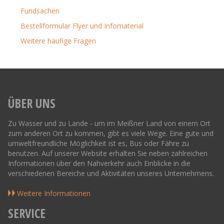
Fundsachen
Bestellformular Flyer und Infomaterial
Weitere häufige Fragen
ÜBER UNS
Zu Wasser und zu Lande - um im Meißner Land von einem Ort
zum anderen Ort zu kommen, gibt es viele Wege. Eine gute und
umweltfreundliche Möglichkeit ist es, Bus oder Fähre zu
benutzen. Auf unserer Website erhalten Sie neben zahlreichen
Informationen über den Nahverkehr auch Einblicke in die
verschiedenen Bereiche und Aktivitäten unseres Unternehmens.
Weitere Informationen
SERVICE