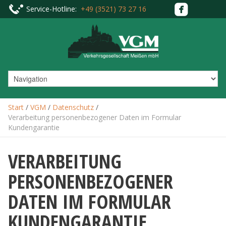
Service-Hotline:
+49 (3521) 73 27 16
Start
/
VGM
/
Datenschutz
/
Verarbeitung personenbezogener Daten im Formular
Kundengarantie
VERARBEITUNG
PERSONENBEZOGENER
DATEN IM FORMULAR
KUNDENGARANTIE