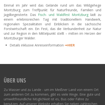
Einmal im Jahr wird das Gelände rund um das Wildgehege
Moritzburg zum Treffpunkt für Naturfreunde, Familien und
Jagdbegeisterte. Das
Fisch- und Waldfest Moritzburg
lädt zu
einem erlebnisreichen Tag mit traditionellem Handwerk,
regionalen Spezialitäten und Einblicken in die sächsische
Forstwirtschaft ein. Ein Fest, das die Verbundenheit zur Natur
und zur Region in den Mittelpunkt stellt – mitten im Herzen der
Moritzburger Wälder.
Details inklusive Anreiseinformation
⇒HIER
ÜBER UNS
Zu Wasser und zu Lande - um im Meißner Land von einem Ort
zum anderen Ort zu kommen, gibt es viele Wege. Eine gute und
umweltfreundliche Möglichkeit ist es, Bus oder Fähre zu
benutzen. Auf unserer Website erhalten Sie neben zahlreichen