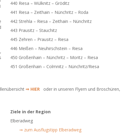
r
440 Riesa – Wülknitz – Gröditz
1
441 Riesa – Zeithain – Nünchritz – Roda
e
442 Strehla – Riesa – Zeithain – Nünchritz
d
443 Prausitz – Stauchitz
445 Zehren – Prausitz – Riesa
446 Meißen – Neuhirschstein – Riesa
,
s
450 Großenhain – Nünchritz – Moritz – Riesa
451 Großenhain – Colmnitz – Nünchritz/Riesa
ellenübersicht
⇒ HIER
oder in unseren Flyern und Broschüren,
Ziele in der Region
Elberadweg
⇒ zum Ausflugstipp Elberadweg