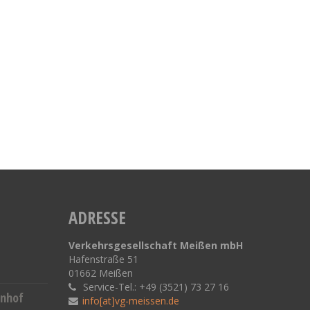
ADRESSE
Verkehrsgesellschaft Meißen mbH
Hafenstraße 51
01662 Meißen
Service-Tel.: +49 (3521) 73 27 16
hnhof
info[at]vg-meissen.de