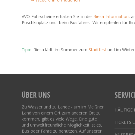
VVO-Fahrscheine erhalten Sie in der
Riesa-Information,
an
Puschkinplatz und beim Busfahrer. Wir empfehlen für Ihr
Tipp:
Riesa lädt im Sommer zum
Stadtfest
und im Winter 
ÜBER UNS
SERVIC
Zu Wasser und zu Lande - um im Meißner
HÄUFIGE 
Land von einem Ort zum anderen Ort zu
kommen, gibt es viele Wege. Eine gute
TICKETS 
und umweltfreundliche Möglichkeit ist es,
Bus oder Fähre zu benutzen. Auf unserer
ANSPREC