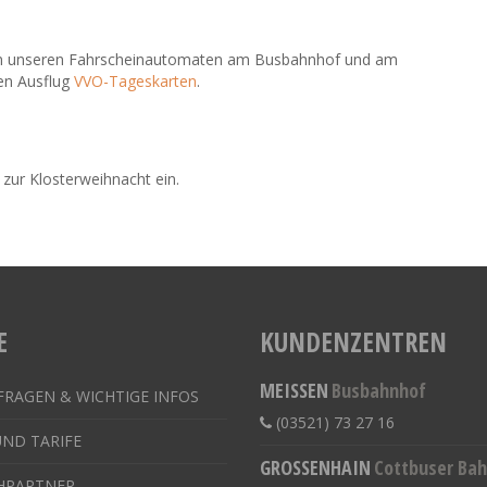
 unseren Fahrscheinautomaten am Busbahnhof und am
en Ausflug
VVO-Tageskarten
.
zur Klosterweihnacht ein.
E
KUNDENZENTREN
MEISSEN
Busbahnhof
FRAGEN & WICHTIGE INFOS
(03521) 73 27 16
UND TARIFE
GROSSENHAIN
Cottbuser Ba
HPARTNER