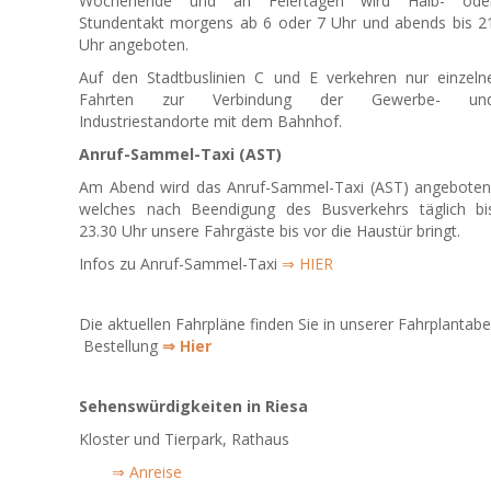
Wochenende und an Feiertagen wird Halb- ode
Stundentakt morgens ab 6 oder 7 Uhr und abends bis 2
Uhr angeboten.
Auf den Stadtbuslinien C und E verkehren nur einzeln
Fahrten zur Verbindung der Gewerbe- un
Industriestandorte mit dem Bahnhof.
Anruf-Sammel-Taxi (AST)
Am Abend wird das Anruf-Sammel-Taxi (AST) angeboten
welches nach Beendigung des Busverkehrs täglich bi
23.30 Uhr unsere Fahrgäste bis vor die Haustür bringt.
Infos zu Anruf-Sammel-Taxi
⇒ HIER
Die aktuellen Fahrpläne finden Sie in unserer Fahrplantab
Bestellung
⇒ Hier
Sehenswürdigkeiten in Riesa
Kloster und Tierpark, Rathaus
⇒ Anreise