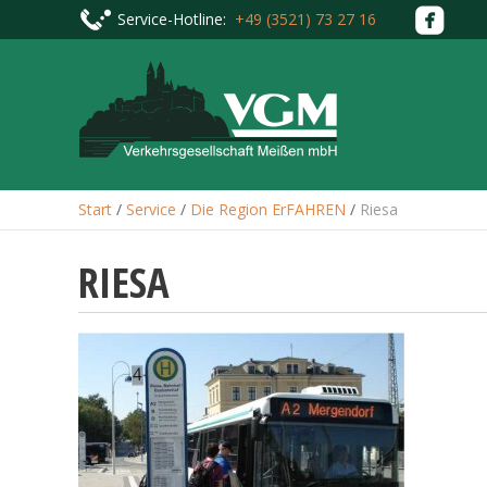
Service-Hotline:
+49 (3521) 73 27 16
Start
/
Service
/
Die Region ErFAHREN
/
Riesa
RIESA