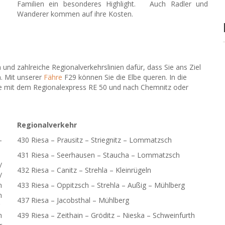
Familien ein besonderes Highlight. Auch Radler und
Wanderer kommen auf ihre Kosten.
 und zahlreiche Regionalverkehrslinien dafür, dass Sie ans Ziel
 Mit unserer
Fähre
F29 können Sie die Elbe queren. In die
e mit dem Regionalexpress RE 50 und nach Chemnitz oder
Regionalverkehr
–
430 Riesa – Prausitz – Striegnitz – Lommatzsch
431 Riesa – Seerhausen – Staucha – Lommatzsch
/
432 Riesa – Canitz – Strehla – Kleinrügeln
/
m
433 Riesa – Oppitzsch – Strehla – Außig – Mühlberg
n
437 Riesa – Jacobsthal – Mühlberg
r
m
439 Riesa – Zeithain – Gröditz – Nieska – Schweinfurth