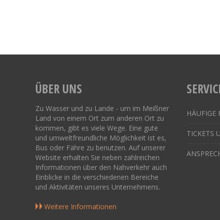
ÜBER UNS
SERVIC
Zu Wasser und zu Lande - um im Meißner
HÄUFIGE 
Land von einem Ort zum anderen Ort zu
kommen, gibt es viele Wege. Eine gute
TICKETS 
und umweltfreundliche Möglichkeit ist es,
Bus oder Fähre zu benutzen. Auf unserer
ANSPREC
Website erhalten Sie neben zahlreichen
Informationen über den Nahverkehr auch
Einblicke in die verschiedenen Bereiche
und Aktivitäten unseres Unternehmens.
Weitere Informationen