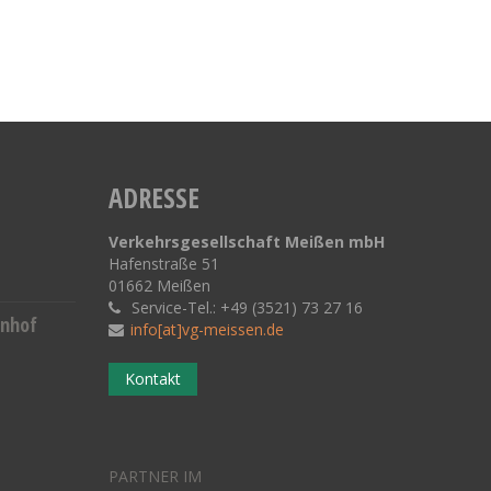
ADRESSE
Verkehrsgesellschaft Meißen mbH
Hafenstraße 51
01662 Meißen
Service-Tel.: +49 (3521) 73 27 16
hnhof
info[at]vg-meissen.de
Kontakt
PARTNER IM