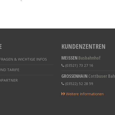
E
KUNDENZENTREN
MEISSEN
Busbahnhof
FRAGEN & WICHTIGE INFOS
(03521) 73 27 16
UND TARIFE
GROSSENHAIN
Cottbuser Ba
HPARTNER
(03522) 52 28 59
Weitere Informationen