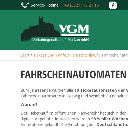
Service-Hotline:
+49 (3521) 73 27 16
Start
/
Tickets und Tarife
/
Fahrscheinkauf
/
Fahrscheinau
FAHRSCHEINAUTOMATEN
Zum Jahresende wurden alle
10 Ticketautomaten der
Fahrscheinautomaten in Coswig und Weinböhla Endhalteste
Warum?
Der Ticketkauf im öffentlichen Nahverkehr hat sich in den
digitale Angebote. Inzwischen werden
98 % aller Woche
Smartphone gekauft. Die Einführung des
Deutschlandti