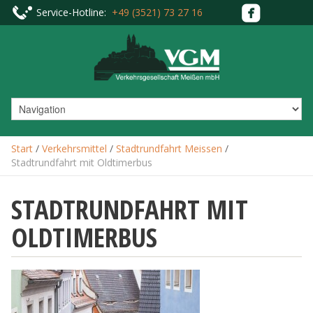
Service-Hotline:
+49 (3521) 73 27 16
Start
/
Verkehrsmittel
/
Stadtrundfahrt Meissen
/
Stadtrundfahrt mit Oldtimerbus
STADTRUNDFAHRT MIT
OLDTIMERBUS