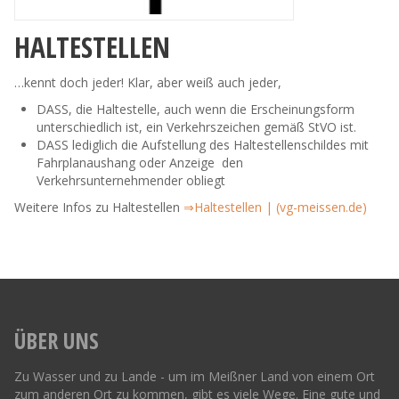
HALTESTELLEN
…kennt doch jeder! Klar, aber weiß auch jeder,
DASS, die Haltestelle, auch wenn die Erscheinungsform
unterschiedlich ist, ein Verkehrszeichen gemäß StVO ist.
DASS lediglich die Aufstellung des Haltestellenschildes mit
Fahrplanaushang oder Anzeige den
Verkehrsunternehmender obliegt
Weitere Infos zu Haltestellen
⇒
Haltestellen | (vg-meissen.de)
ÜBER UNS
Zu Wasser und zu Lande - um im Meißner Land von einem Ort
zum anderen Ort zu kommen, gibt es viele Wege. Eine gute und