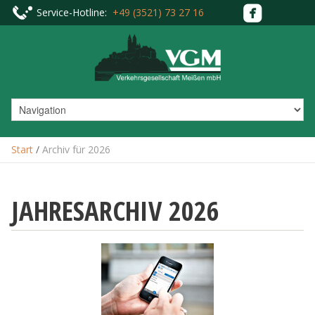
Service-Hotline:
+49 (3521) 73 27 16
Start
/
Archiv für 2026
JAHRESARCHIV
2026