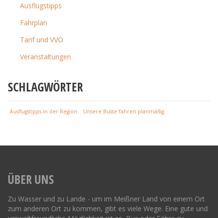
Ausflugstipps
Fahrplan
Tarif und VVO
Veranstaltungen
SCHLAGWÖRTER
Ausflugstipps in der Region
Unsere Busse fahren planmäßig.
ÜBER UNS
Zu Wasser und zu Lande - um im Meißner Land von einem Ort
zum anderen Ort zu kommen, gibt es viele Wege. Eine gute und