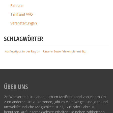
Fahrplan
Tarif und VVO
Veranstaltungen
SCHLAGWÖRTER
Ausflugstipps in der Region
Unsere Busse fahren planmäßig.
ÜBER UNS
Zu Wasser und zu Lande - um im Meißner Land von einem Ort
zum anderen Ort zu kommen, gibt es viele Wege. Eine gute und
umweltfreundliche Möglichkeit ist es, Bus oder Fähre zu
benutzen. Auf unserer Website erhalten Sie neben zahlreichen