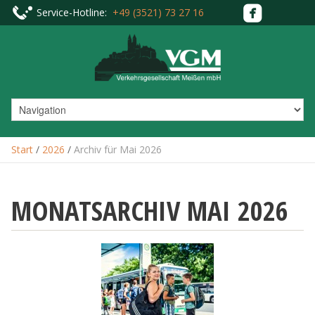
Service-Hotline:
+49 (3521) 73 27 16
Start
/
2026
/
Archiv für Mai 2026
MONATSARCHIV
MAI 2026